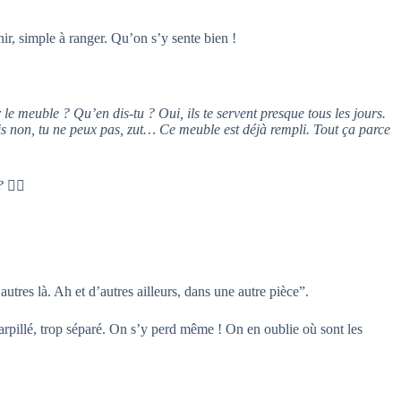
enir, simple à ranger. Qu’on s’y sente bien !
r le meuble ? Qu’en dis-tu ? Oui, ils te servent presque tous les jours.
ais non, tu ne peux pas, zut… Ce meuble est déjà rempli. Tout ça parce
‍🌫️
utres là. Ah et d’autres ailleurs, dans une autre pièce”.
parpillé, trop séparé. On s’y perd même ! On en oublie où sont les