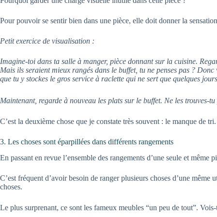
Pourquoi garder une charge visuelle inutile dans cette pièce ?
Pour pouvoir se sentir bien dans une pièce, elle doit donner la sensation 
Petit exercice de visualisation :
Imagine-toi dans ta salle à manger, pièce donnant sur la cuisine. Regarde
Mais ils seraient mieux rangés dans le buffet, tu ne penses pas ? Donc 
que tu y stockes le gros service à raclette qui ne sert que quelques jour
Maintenant, regarde à nouveau les plats sur le buffet. Ne les trouves-tu 
C’est la deuxième chose que je constate très souvent : le manque de tri.
3. Les choses sont éparpillées dans différents rangements
En passant en revue l’ensemble des rangements d’une seule et même pièce,
C’est fréquent d’avoir besoin de ranger plusieurs choses d’une même uti
choses.
Le plus surprenant, ce sont les fameux meubles “un peu de tout”. Vois-t