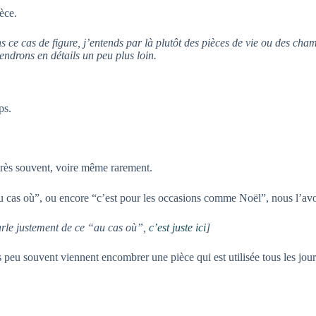
èce.
s ce cas de figure, j’entends par là plutôt des pièces de vie ou des cha
iendrons en détails un peu plus loin.
ps.
s très souvent, voire même rarement.
au cas où”, ou encore “c’est pour les occasions comme Noël”, nous l’avo
arle justement de ce “au cas où”,
c’est juste ici
]
s peu souvent viennent encombrer une pièce qui est utilisée tous les jou