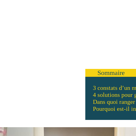
Sommaire
3 constats d’un 
4 solutions pour 
Dans quoi ranger
Pourquoi est-il i