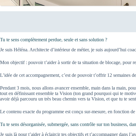
Tu te sens complètement perdue, seule et sans solution ?
Je suis Héléna. Architecte d’intérieur de métier, je suis aujourd’hui coac
Mon objectif : pouvoir t’aider à sortir de ta situation de blocage, pour r
L’idée de cet accompagnement, c’est de pouvoir t’offrir 12 semaines de r
Pendant 3 mois, nous allons avancer ensemble, main dans la main, pour rem
tout en définissant ensemble ta Vision (ton grand pourquoi qui te motiv
avoir déjà parcouru un très beau chemin vers ta Vision, et que tu te s
Le contenu exacte du programme est conçu sur-mesure, en fonction de ta 
Tu te sens désorganisée, submergée, sans contrôle sur ton business, dans
Je suis là pour t’aider à éclaircir tes objectifs et t’accompagner dans l’a